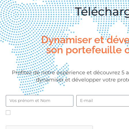
Télécharg
Dynamiser et dév
son portefeuille c
Profitez de notre expérience et découvrez 5 
dynamiser et développer votre protef
En envoyant ce formulaire, j'accepte que les
informations soient utilisées pour me recontacter