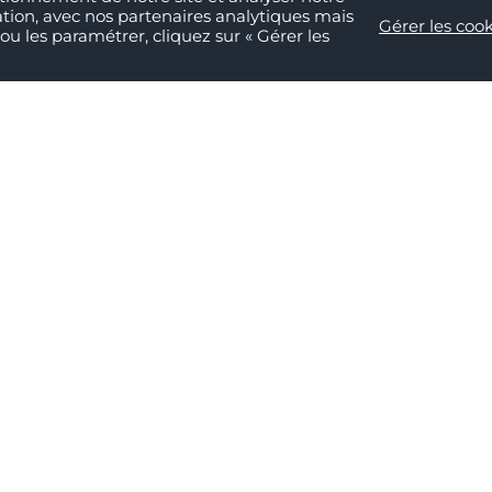
ation, avec nos partenaires analytiques mais
Gérer les cook
ou les paramétrer, cliquez sur « Gérer les