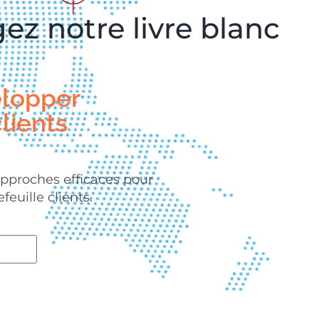
ez notre livre blanc
elopper
lients
approches efficaces pour
euille clients.